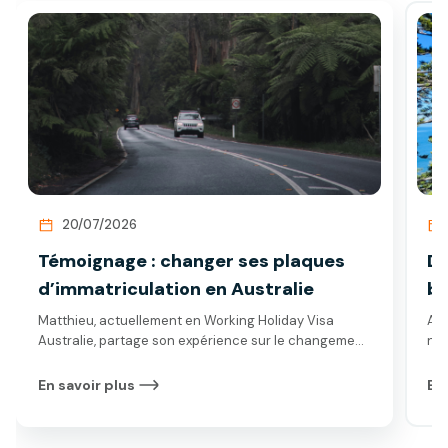
20/07/2026
Témoignage : changer ses plaques
De
d’immatriculation en Australie
ba
au
Matthieu, actuellement en Working Holiday Visa
Ang
Australie, partage son expérience sur le changement
n’é
de plaques d’immatriculation lors de son passage de
typ
l’État du Queensland à celui du Western Australia.
l’a
En savoir plus
En 
Découvrez les étapes clés de ce processus ainsi que
tra
ses conseils pour faciliter vos démarches à l’avenir.
app
Aus