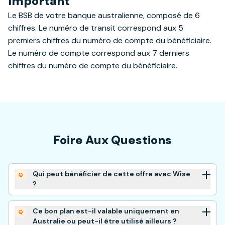
Important
Le BSB de votre banque australienne, composé de 6
chiffres. Le numéro de transit correspond aux 5
premiers chiffres du numéro de compte du bénéficiaire.
Le numéro de compte correspond aux 7 derniers
chiffres du numéro de compte du bénéficiaire.
Foire Aux Questions
Qui peut bénéficier de cette offre avec Wise
Q
?
Si vous n’êtes pas encore inscrit sur la
Ce bon plan est-il valable uniquement en
plateforme Wise, et que vous utilisez notre lien
Q
Australie ou peut-il être utilisé ailleurs ?
pour vous créer un compte, alors vous pouvez