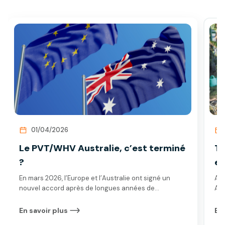
01/04/2026
Le PVT/WHV Australie, c’est terminé
To
?
en
En mars 2026, l’Europe et l’Australie ont signé un
Ave
nouvel accord après de longues années de
Aus
négociations. De nombreux changements sont
bie
attendus… Mais dans ce contexte de nouvelles
acc
En savoir plus
En 
décisions, le PVT reste-t-il nécessaire pour voyager
leu