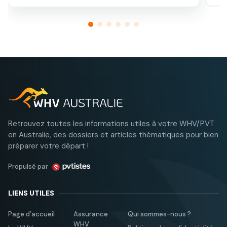
et/ou travailler en Australie ? On vous explique tout
Top
dans cet article.
ave
Retrouvez toutes les informations utiles à votre WHV/PVT
en Australie, des dossiers et articles thématiques pour bien
préparer votre départ !
Propulsé par
LIENS UTILES
Page d’accueil
Assurance
Qui sommes-nous ?
WHV