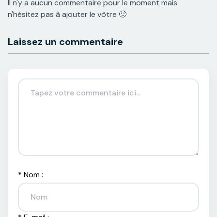
Il n'y a aucun commentaire pour le moment mais
n'hésitez pas à ajouter le vôtre 🙂
Sur la thématique des animaux d’Australie,
Laissez un commentaire
voici deux articles qui devraient vous
intéresser :
les 10 animaux les plus mignons
d’Australie
.
Les 10 animaux les plus
dangereux d’Australie
.
*
Nom :