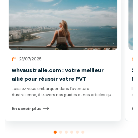
23/07/2025
whvaustralie.com : votre meilleur
27
allié pour réussir votre PVT
PV
Laissez vous embarquer dans l’aventure
Il 
Australienne, à travers nos guides et nos articles qui
dép
vous accompagneront durant tout votre voyage.
cad
com
En savoir plus
En 
art
ess
cha
vot
nou