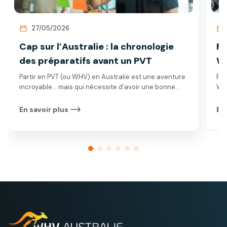
27/05/2026
Cap sur l’Australie : la chronologie
Fa
des préparatifs avant un PVT
WH
Partir en PVT (ou WHV) en Australie est une aventure
Pré
incroyable… mais qui nécessite d’avoir une bonne
WHV
préparation ! D’ailleurs, il n’est pas toujours simple de
ast
savoir par où commencer. Par quel bout prendre
En savoir plus
En 
l’organisation d’un projet en PVT. Effectivement,
certaines démarches doivent être commencées
longtemps à l’avance, tandis que d’autres peuvent
attendre les dernières semaines.