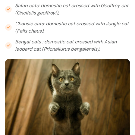
Safari cats: domestic cat crossed with Geoffrey cat
(Oncifelis geoffroyi)
,
Chausie cats: domestic cat crossed with Jungle cat
(Felis chaus)
,
Bengal cats : domestic cat crossed with Asian
leopard cat (Prionailurus bengalensis)
.