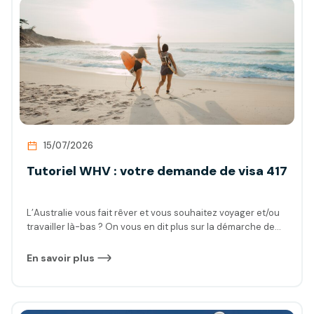
15/07/2026
Tutoriel WHV : votre demande de visa 417
L’Australie vous fait rêver et vous souhaitez voyager et/ou
travailler là-bas ? On vous en dit plus sur la démarche de
demande de Working Holiday Visa (visa 417), éligible aux
Français, aux Belges et aux Canadiens.
En savoir plus