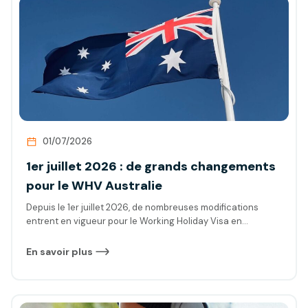
01/07/2026
1er juillet 2026 : de grands changements
pour le WHV Australie
Depuis le 1er juillet 2026, de nombreuses modifications
entrent en vigueur pour le Working Holiday Visa en
Australie. Notamment : une augmentation des frais de visa,
une hausse du salaire minimum, ainsi que des délais de
En savoir plus
traitement toujours aléatoires pour vos demandes de visa.
Découvrez tous les détails essentiels pour bien préparer
votre aventure en Australie…