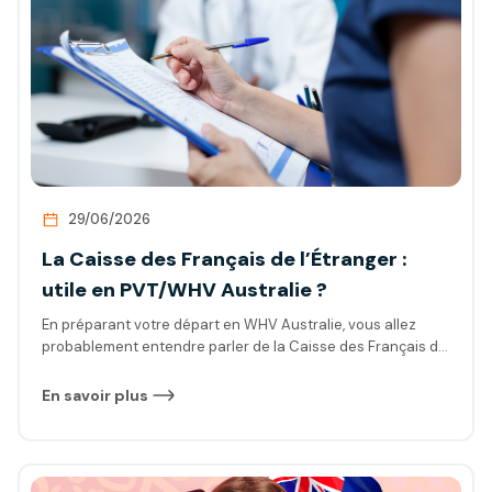
29/06/2026
La Caisse des Français de l’Étranger :
utile en PVT/WHV Australie ?
En préparant votre départ en WHV Australie, vous allez
probablement entendre parler de la Caisse des Français de
l’étranger… Utile ou pas utile ? Cela dépendra de votre
situation. On vous en dit plus, afin que vous puissiez faire
En savoir plus
votre choix.