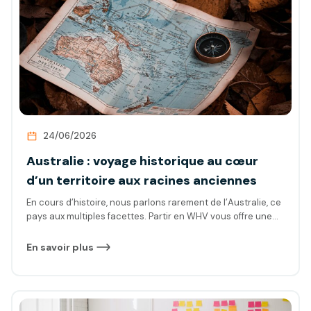
24/06/2026
Australie : voyage historique au cœur
d’un territoire aux racines anciennes
En cours d’histoire, nous parlons rarement de l’Australie, ce
pays aux multiples facettes. Partir en WHV vous offre une
opportunité unique de plonger dans une culture riche et de
découvrir un passé marqué par des événements majeurs.
En savoir plus
Laissez-vous guider à travers les récits fascinants de ce
pays aux terres anciennes, de l’ère aborigène aux
influences coloniales, jusqu’à son développement moderne.
Découvrez avec nous l’histoire captivante de l’Australie, un