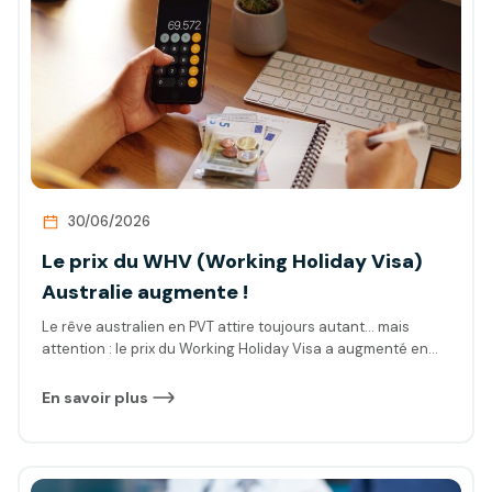
idée ?
30/06/2026
Le prix du WHV (Working Holiday Visa)
Australie augmente !
Le rêve australien en PVT attire toujours autant… mais
attention : le prix du Working Holiday Visa a augmenté en
2026. Avant de faire votre demande, assurez-vous d’avoir
la bonne information. On vous explique.
En savoir plus