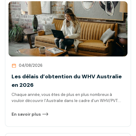
04/08/2026
Les délais d’obtention du WHV Australie
en 2026
Chaque année, vous êtes de plus en plus nombreux à
vouloir découvrir l’Australie dans le cadre d’un WHV/PVT.
Face à cette augmentation des demandes de visa, le
gouvernement australien s’efforce de gérer la situation.
En savoir plus
Cependant, en quelques mois, les délais de traitement des
visas se sont allongés. Mais alors, en combien de temps
allez-vous recevoir votre visa ? Voici ce à quoi vous pouvez