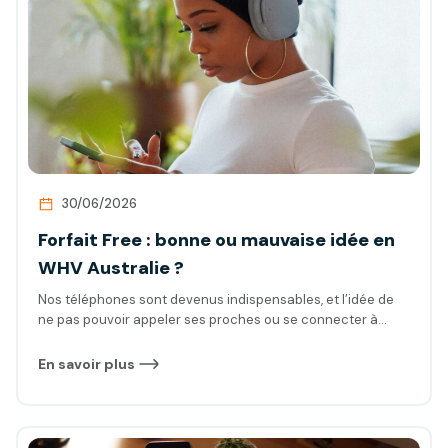
30/06/2026
Forfait Free : bonne ou mauvaise idée en
WHV Australie ?
Nos téléphones sont devenus indispensables, et l’idée de
ne pas pouvoir appeler ses proches ou se connecter à
internet peut être source d’anxiété. Et surtout, à quel coût ?
Face à ces préoccupations, l’opérateur Free se distingue
En savoir plus
en proposant un forfait international avec un rapport
qualité/prix défiant toute concurrence. Dans cet article,
nous vous présenterons en détail ce forfait et répondrons à
la question : le forfait international Free, bonne ou mauvaise