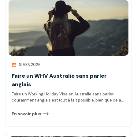
15/07/2026
Faire un WHV Australie sans parler
anglais
Faire un Working Holiday Visa en Australie sans parler
couramment anglais est tout à fait possible, bien que cela
puisse présenter certains défis. Vous vous demandez peut-
être : Comment vais-je réussir à me faire comprendre ?
En savoir plus
Comment accomplir les démarches administratives ? Est-
ce que je vais réussir à trouver un emploi ? Ces questions
sont tout à fait légitimes si votre niveau d’anglais est faible
ou inexistant. Nous avons nous-mêmes été dans la même