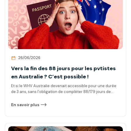
26/06/2026
Vers la fin des 88 jours pour les pvtistes
en Australie ? C’est possible !
Et si le WHV Australie devenait accessible pour une durée
de 3 ans, sans l’obligation de compléter 88/179 jours de
travail dans une zone éligible pour renouveler votre visa ?
Cette idée, au cœur des débats actuels concernant le
En savoir plus
renouvellement des visas, pourrait bien changer la donne !
Surtout pour les détenteurs ou futurs détenteurs d’un WHV.
On vous explique.