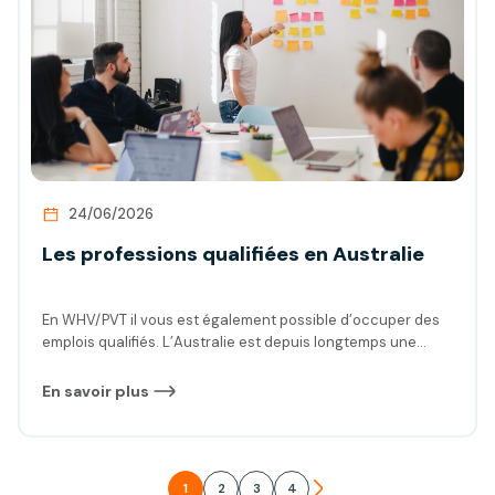
voyage marquant au cœur d’un héritage culturel et
historique hors du commun.
24/06/2026
Les professions qualifiées en Australie
En WHV/PVT il vous est également possible d’occuper des
emplois qualifiés. L’Australie est depuis longtemps une
destination prisée pour les travailleurs qualifiés du monde
entier. Qu’est réellement un emploi qualifié en Australie ?
En savoir plus
Comment trouver de telles opportunités ? On vous dit tout !
1
2
3
4