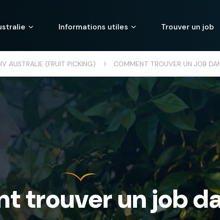
stralie
Informations utiles
Trouver un job
V AUSTRALIE (FRUIT PICKING)
COMMENT TROUVER UN JOB DANS
 trouver un job da