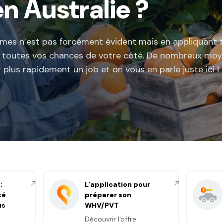
n Australie ?
ermes n’est pas forcément évident mais en appliquant 
e toutes vos chances de votre côté. De nombreux moy
 plus rapidement un job et on vous en parle juste ici !
:
L'application pour
té
préparer son
us
WHV/PVT
Découvrir l'offre