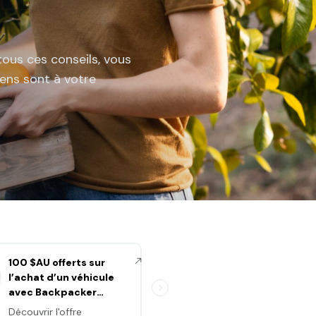
tous ces conseils, vous
ens sont à votre
100 $AU offerts sur
Traductions NAATI 
l’achat d’un véhicule
meilleur prix avec
avec Backpacker
Altius
Cars
Découvrir l'offre
Découvrir l'offre