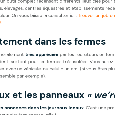
n outil complet recensant différents lieux clés pour t
s, élevages, centres équestres et établissements rece
leur. On vous laisse la consulter ici :
Trouver un job en
6
.
ctement dans les fermes
énéralement
très appréciée
par les recruteurs en ferm
ident, surtout pour les fermes très isolées. Vous aure
r avec un véhicule, ou celui d’un ami (si vous êtes plu
nsemble par exemple).
aux et les panneaux
« we’r
es annonces dans les journaux locaux
. C’est une pr