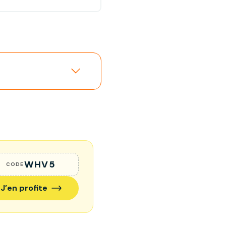
WHV5
CODE
J’en profite