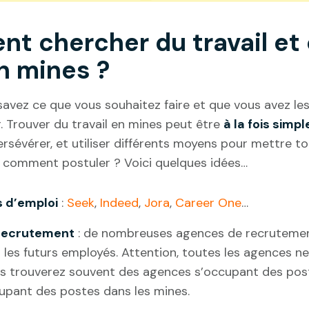
nt chercher du travail e
n mines ?
vez ce que vous souhaitez faire et que vous avez les t
. Trouver du travail en mines peut être
à la fois simp
ersévérer, et utiliser différents moyens pour mettre t
s, comment postuler ? Voici quelques idées…
s d’emploi
:
Seek
,
Indeed
,
Jora
,
Career One
…
recrutement
: de nombreuses agences de recrutement
t les futurs employés. Attention, toutes les agences n
us trouverez souvent des agences s’occupant des po
upant des postes dans les mines.