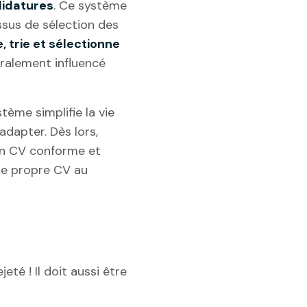
didatures
. Ce système
essus de sélection des
, trie et sélectionne
éralement influencé
ystème simplifie la vie
adapter. Dès lors,
un CV conforme et
re propre CV au
té ! Il doit aussi être