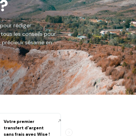
 ?
 pour rédiger
tous les conseils pour
e précieux sésame en
Votre premier
Vos billets d'avion
transfert d'argent
avec Qatar au
sans frais avec Wise !
meilleur prix !