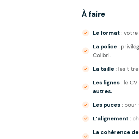
À faire
Le format
: votre
La police
: privil
Colibri.
La taille
: les titr
Les lignes
: le CV 
autres.
Les puces
: pour 
L’alignement
: c
La cohérence de