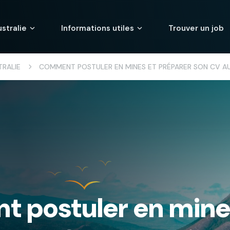
stralie
Informations utiles
Trouver un job
TRALIE
COMMENT POSTULER EN MINES ET PRÉPARER SON CV AU
 postuler en mine