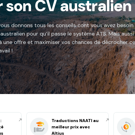
 son CV australien
vous donnons tous les conseils cont vous avez besoin
ustralien pour qu’il passe le système ATS. Mais aussi 
à une offre et maximiser vos chances de décrocher c
vail !
:
Traductions NAATI au
té
meilleur prix avec
us
Altius