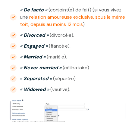
« De facto »
(conjoint(e) de fait) (si vous vivez
une
relation amoureuse exclusive, sous le même
toit, depuis au moins 12 mois
).
« Divorced »
(divorcé·e).
« Engaged »
(fiancé·e).
« Married »
(marié·e).
« Never married »
(célibataire).
« Separated »
(séparé·e).
« Widowed »
(veuf·ve).