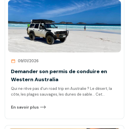
sérénité, en maximisant vos chances de réussite.
09/01/2026
Demander son permis de conduire en
Western Australia
Qui ne rêve pas d’un road trip en Australie ? Le désert, la
côte, les plages sauvages, les dunes de sable… Cet
incroyable pays a plus d’un argument pour vous
convaincre. Mais conduire en Australie ne sert pas
En savoir plus
seulement à voyager : dans certains secteurs
professionnels, comme les mines, la construction ou la
logistique, le permis et les bons documents associés seront
aussi indispensables pour pouvoir travailler. On vous