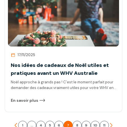
17/11/2025
Nos idées de cadeaux de Noël utiles et
pratiques avant un WHV Australie
Noël approche à grands pas ! C’est le moment parfait pour
demander des cadeaux vraiment utiles pour votre WHV en
Australie. Ce voyage représente un budget important : visa,
assurance, billets d’avion, logement… la liste peut vite
En savoir plus
grimper. Profitez donc de Noël pour réduire ces dépenses
tout en vous équipant pour cette belle aventure. C’est la
période idéale pour joindre l’utile à l’agréable, partir l’esprit
plus léger et préserver votre portefeuille.
1
…
4
5
6
7
8
9
10
11