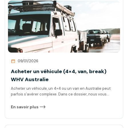
09/01/2026
Acheter un véhicule (4×4, van, break)
WHV Australie
Acheter un véhicule, un 4×4 ou un van en Australie peut
parfois s’avérer complexe. Dans ce dossier, nous vous
accompagnons à chaque étape du processus : de la
recherche, en passant par la phase d’inspection jusqu’à
En savoir plus
l’achat. Bien sûr, nous ne nous arrêtons pas là, un chapitre
est également dédié à la revente du véhicule. L’objectif est
de vous permettre de concrétiser votre projet en toute