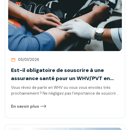
05/01/2026
Est-il obligatoire de souscrire à une
assurance santé pour un WHV/PVT en
Australie ?
Vous rêvez de partir en WHV ou vous vous envolez très
prochainement ? Ne négligez pas l’importance de souscrire
à une bonne assurance santé, qui vous permettra d’être
couvert efficacement pour vos soins courants et vos
En savoir plus
remboursements !