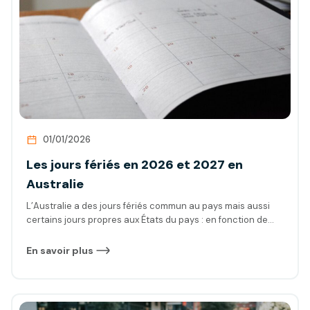
chances de décrocher un emploi rapidement. Alors, êtes-
vous prêt à décrocher un emploi ?
01/01/2026
Les jours fériés en 2026 et 2027 en
Australie
L’Australie a des jours fériés commun au pays mais aussi
certains jours propres aux États du pays : en fonction de
leur histoire, de leur culture, etc. Découvrez ici le planning
dont vous avez besoin pour organiser votre WHV en
En savoir plus
Australie.