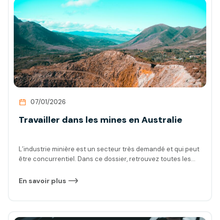
07/01/2026
Travailler dans les mines en Australie
L’industrie minière est un secteur très demandé et qui peut
être concurrentiel. Dans ce dossier, retrouvez toutes les
informations sur la vie dans les mines australiennes, la
démarche de recherche d’emploi en mines mais aussi un
En savoir plus
maximum de conseils pour réussir votre CV et une liste
complète des agences qui recrutent ! Mais avant, quelques
mots sur l’industrie des mines et les avantages et les
inconvénients.