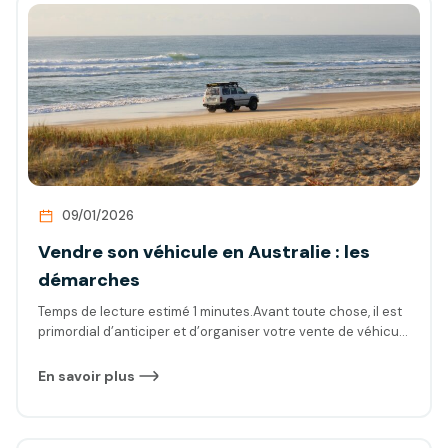
09/01/2026
Vendre son véhicule en Australie : les
démarches
Temps de lecture estimé 1 minutes.Avant toute chose, il est
primordial d’anticiper et d’organiser votre vente de véhicule
avant de quitter le territoire australien pour de nouveaux
horizons. Il est possible que la vente soit très rapide, comme
En savoir plus
il est possible que ça prenne du temps. Plusieurs variables
entrent en jeu : le prix, la […]