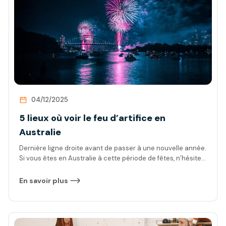
04/12/2025
5 lieux où voir le feu d’artifice en
Australie
Dernière ligne droite avant de passer à une nouvelle année.
Si vous êtes en Australie à cette période de fêtes, n’hésitez
pas à découvrir dans cet article les lieux où sont
programmés les feux d’artifice les plus spectaculaires
En savoir plus
d’Australie.