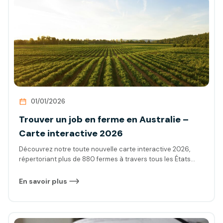
01/01/2026
Trouver un job en ferme en Australie –
Carte interactive 2026
Découvrez notre toute nouvelle carte interactive 2026,
répertoriant plus de 880 fermes à travers tous les États
d’Australie. En PVT/WHV, cette carte est votre alliée pour
trouver un emploi en ferme. Notre carte recense désormais
En savoir plus
les centres équestres, les fermes d’élevage, les fermes
solaires, et bien d’autres types d’établissements. Toutes les
informations sont vérifiées et mises à jour pour vous aider à
localiser facilement les opportunités et maximiser vos