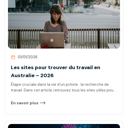
01/01/2026
Les sites pour trouver du travail en
Australie – 2026
Étape cruciale dans la vie d’un pvtiste : la recherche de
travail. Dans cet article, retrouvez tous les sites utiles pour
pouvoir optimiser vos recherches d’emplois selon les
secteurs d’activités que vous visez. Avec l’ensemble de ces
En savoir plus
informations, vous mettrez toutes les chances de votre
côté pour décrocher facilement et rapidement l’emploi que
vous désirez en Australie.