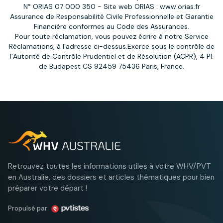
N° ORIAS 07 000 350 - Site web ORIAS :
www.orias.fr
Assurance de Responsabilité Civile Professionnelle et Garantie
Financière conformes au Code des Assurances.
Pour toute réclamation, vous pouvez écrire à notre Service
Réclamations, à l’adresse ci-dessus.Exerce sous le contrôle de
l’Autorité de Contrôle Prudentiel et de Résolution (ACPR), 4 Pl.
de Budapest CS 92459 75436 Paris, France.
Retrouvez toutes les informations utiles à votre WHV/PVT
en Australie, des dossiers et articles thématiques pour bien
préparer votre départ !
Propulsé par