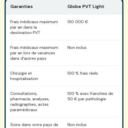
Garanties
Globe PVT Light
G
Frais médicaux maximum
150 000 €
Il
par an dans la
destination PVT
Frais médicaux maximum
Non inclus
1
par an lors de vacances
dans d'autres pays
Chirurgie et
100 % frais réels
1
hospitalisation
Consultations,
100 % avec franchise de
1
pharmacie, analyses,
50 € par pathologie
radiographies, actes
paramédicaux
Soins dans votre pays de
Non inclus
1