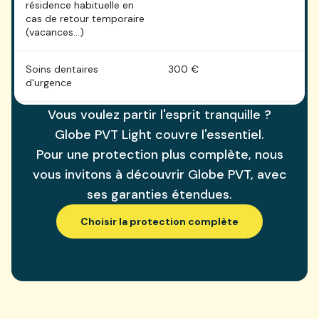
résidence habituelle en
u
cas de retour temporaire
(vacances...)
Soins dentaires
300 €
3
d'urgence
Vous voulez partir l'esprit tranquille ?
Soins dentaires suite à
600 €
6
Globe PVT Light couvre l'essentiel.
accident
Pour une protection plus complète, nous
Soins relatifs à la
90% jusqu'à 5000 €
9
vous invitons à découvrir Globe PVT, avec
grossesse et à la
ses garanties étendues.
maternité
Choisir la protection complète
Prévoyance
Globe PVT Light
G
Capital décès
Non inclus
1
Capital décès accidentel
Non inclus
8