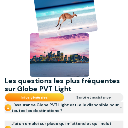
en cas de décès
funéraires limités à 1 500
f
€)
€
Responsabilité civile
Globe PVT Light
G
Dommages corporels
4 500 000 €
4
Dommages matériels /
450 000 €
4
immatériels
Objets confiés dans le
11 500 €
1
cadre de stages
Les questions les plus fréquentes
sur Globe PVT Light
Franchise
100 € par dossier et par
1
sinistre
si
Infos générales
Santé et assistance
L’assurance Globe PVT Light est-elle disponible pour
Q
toutes les destinations ?
Assurance bagages
Globe PVT Light
G
Oui, presque ! Le contrat Globe PVT Light est valide
J’ai un emploi sur place qui m’attend et qui inclut